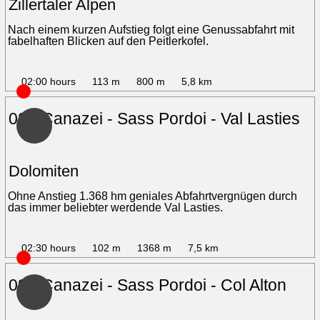
Zillertaler Alpen
Nach einem kurzen Aufstieg folgt eine Genussabfahrt mit
fabelhaften Blicken auf den Peitlerkofel.
02:00 hours
113 m
800 m
5,8 km
08 - Canazei - Sass Pordoi - Val Lasties
Dolomiten
Ohne Anstieg 1.368 hm geniales Abfahrtvergnügen durch
das immer beliebter werdende Val Lasties.
02:30 hours
102 m
1368 m
7,5 km
09 - Canazei - Sass Pordoi - Col Alton