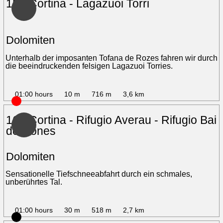
15 - Cortina - Lagazuoi Torri
Dolomiten
Unterhalb der imposanten Tofana de Rozes fahren wir durch
die beeindruckenden felsigen Lagazuoi Torries.
01:00 hours
10 m
716 m
3,6 km
16 - Cortina - Rifugio Averau - Rifugio Bai
de Dones
Dolomiten
Sensationelle Tiefschneeabfahrt durch ein schmales,
unberührtes Tal.
01:00 hours
30 m
518 m
2,7 km