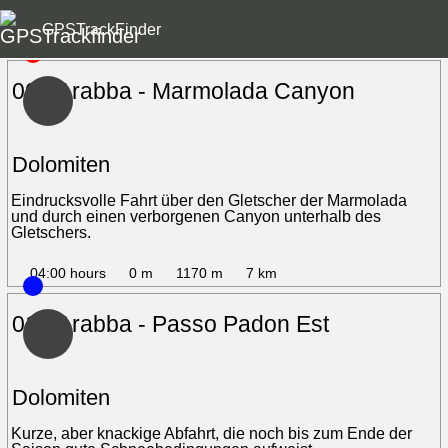
GPSTrackFinder
00 - Arabba - Marmolada Canyon
Dolomiten
Eindrucksvolle Fahrt über den Gletscher der Marmolada
und durch einen verborgenen Canyon unterhalb des
Gletschers.
04:00 hours
0 m
1170 m
7 km
01 - Arabba - Passo Padon Est
Dolomiten
Kurze, aber knackige Abfahrt, die noch bis zum Ende der