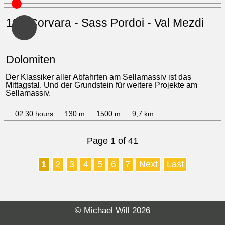
19 - Corvara - Sass Pordoi - Val Mezdi
Dolomiten
Der Klassiker aller Abfahrten am Sellamassiv ist das
Mittagstal. Und der Grundstein für weitere Projekte am
Sellamassiv.
02:30 hours
130 m
1500 m
9,7 km
Page 1 of 41
1
2
3
4
5
6
7
Next
Last
© Michael Will 2026