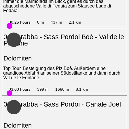
Immer die Marmolada im Blick, geht es durch das
abgeschiedene Valle di Fedaia zum Stausee Lago di
Fedaia.
00:25 hours
0 m
437 m
2,1 km
04 - Arabba - Sass Pordoi Boè - Val de le
Fontane
Dolomiten
Top Tour. Besteigung des Piz Boè. Außerdem eine
grandiose Abfahrt an seiner Südostflanke und dann durch
Val de le Fontane.
03:00 hours
399 m
1666 m
8,1 km
05 - Arabba - Sass Pordoi - Canale Joel
Dolomiten