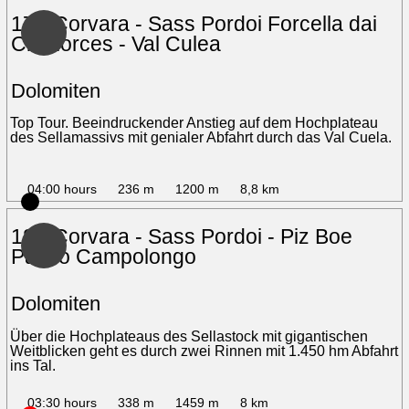
17 - Corvara - Sass Pordoi Forcella dai
Ciamorces - Val Culea
Dolomiten
Top Tour. Beeindruckender Anstieg auf dem Hochplateau
des Sellamassivs mit genialer Abfahrt durch das Val Cuela.
04:00 hours
236 m
1200 m
8,8 km
18 - Corvara - Sass Pordoi - Piz Boe
Passo Campolongo
Dolomiten
Über die Hochplateaus des Sellastock mit gigantischen
Weitblicken geht es durch zwei Rinnen mit 1.450 hm Abfahrt
ins Tal.
03:30 hours
338 m
1459 m
8 km