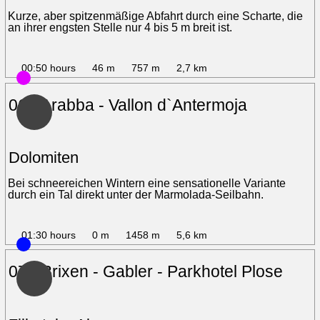
Kurze, aber spitzenmäßige Abfahrt durch eine Scharte, die
an ihrer engsten Stelle nur 4 bis 5 m breit ist.
00:50 hours
46 m
757 m
2,7 km
06 - Arabba - Vallon d`Antermoja
Dolomiten
Bei schneereichen Wintern eine sensationelle Variante
durch ein Tal direkt unter der Marmolada-Seilbahn.
01:30 hours
0 m
1458 m
5,6 km
07 - Brixen - Gabler - Parkhotel Plose