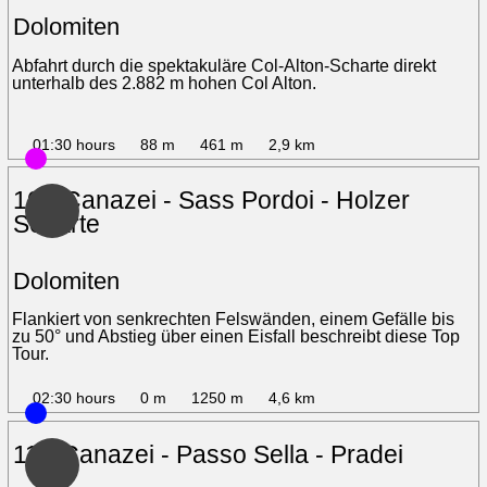
Dolomiten
Abfahrt durch die spektakuläre Col-Alton-Scharte direkt
unterhalb des 2.882 m hohen Col Alton.
01:30 hours
88 m
461 m
2,9 km
10 - Canazei - Sass Pordoi - Holzer
Scharte
Dolomiten
Flankiert von senkrechten Felswänden, einem Gefälle bis
zu 50° und Abstieg über einen Eisfall beschreibt diese Top
Tour.
02:30 hours
0 m
1250 m
4,6 km
11 - Canazei - Passo Sella - Pradei