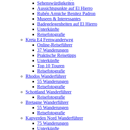
Sehenswürdigkeiten
Aussichtspunkte auf El Hierro
Rubén Armiche Benitez Padron
Museen & Interessantes
Badegelegenheiten auf El Hierro
Unterkünfte
Reisefotografie
Kreta E4 Fernwanderweg
Online-Reiseführer
37 Wanderungen
Praktische Reisetipps
Unterkünfte
Top 10 Touren
Reisefotografie
Rhodos Wanderführer
55 Wanderungen
Reisefotografie
Schottland Wanderführer
Reisefotografie
Bretagne Wanderführer
55 Wanderungen
Reisefotografie
Kapverden Nord Wanderführer
75 Wanderungen
Unterkünfte