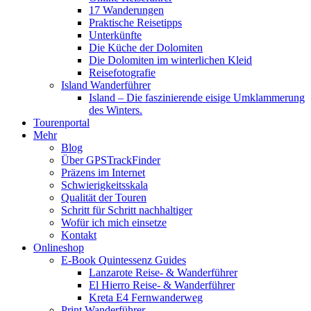
17 Wanderungen
Praktische Reisetipps
Unterkünfte
Die Küche der Dolomiten
Die Dolomiten im winterlichen Kleid
Reisefotografie
Island Wanderführer
Island – Die faszinierende eisige Umklammerung
des Winters.
Tourenportal
Mehr
Blog
Über GPSTrackFinder
Präzens im Internet
Schwierigkeitsskala
Qualität der Touren
Schritt für Schritt nachhaltiger
Wofür ich mich einsetze
Kontakt
Onlineshop
E-Book Quintessenz Guides
Lanzarote Reise- & Wanderführer
El Hierro Reise- & Wanderführer
Kreta E4 Fernwanderweg
Print Wanderführer