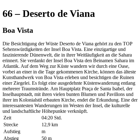
66 – Deserto de Viana
Boa Vista
Die Besichtigung der Wüste Deserto de Viana gehört zu den TOP
Sehenswürdigkeiten der Insel Boa Vista. Eine einzigartige und
faszinierende Dünenwelt, die in ihrer Weitläufigkeit an die Sahara
erinnert. Sie verdankt der Insel Boa Vista den Beinamen Sahara im
Atlantik. Auf dem Weg zur Küste wandern wir durch eine Oase,
vorbei an einer in die Tage gekommenen Kirche, können das älteste
Kunsthandwerk von Boa Vista erleben und besichtigen die Ruinen
einer Ziegelei. Es folgt eine ausgedehnte Küstenwanderung entlang
mehrerer Traumstrände. Am Hauptplatz Praça de Santa Isabel, der
Inselhauptstadt, mit ihren vielen bunten Blumen und Pavillons und
ihrer im Kolonialstil erbauten Kirche, endet die Erkundung. Eine der
interessantesten Wanderungen im Westen der Insel, die kulturelle
und landschaftliche Höhepunkte verknüpft.
Zeit
04:20 Std.
Strecke
12,9 km
Aufstieg
m
Abstieg
50 m