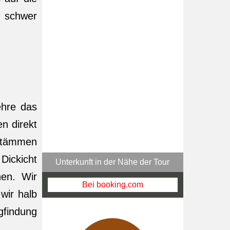
m schwer
ehre das
n direkt
 Stämmen
Dickicht
Unterkunft in der Nähe der Tour
hen. Wir
Bei booking.com
wir halb
gfindung