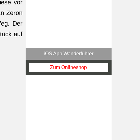
iese vor
an Zeron
Weg. Der
tück auf
iOS App Wanderführer
Zum Onlineshop