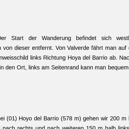
Der Start der Wanderung befindet sich westl
km von dieser entfernt. Von Valverde fährt man auf 
weisschild links Richtung Hoya del Barrio ab. Nach
s in den Ort, links am Seitenrand kann man bequem
ei (01) Hoyo del Barrio (578 m) gehen wir 200 m 
nach rechts und nach weiteren 150 m halb links