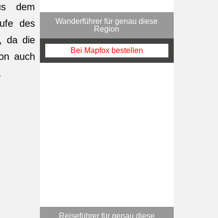
aus dem
Wanderführer für genau diese
tufe des
Region
, da die
Bei Mapfox bestellen
ion auch
.
Reiseführer für genau diese