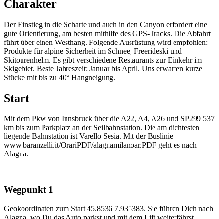
Charakter
Der Einstieg in die Scharte und auch in den Canyon erfordert eine
gute Orientierung, am besten mithilfe des GPS-Tracks. Die Abfahrt
führt über einen Westhang. Folgende Ausrüstung wird empfohlen:
Produkte für alpine Sicherheit im Schnee, Freerideski und
Skitourenhelm. Es gibt verschiedene Restaurants zur Einkehr im
Skigebiet. Beste Jahreszeit: Januar bis April. Uns erwarten kurze
Stücke mit bis zu 40° Hangneigung.
Start
Mit dem Pkw von Innsbruck über die A22, A4, A26 und SP299 537
km bis zum Parkplatz an der Seilbahnstation. Die am dichtesten
liegende Bahnstation ist Varello Sesia. Mit der Buslinie
www.baranzelli.it/OrariPDF/alagnamilanoar.PDF geht es nach
Alagna.
Wegpunkt 1
Geokoordinaten zum Start 45.8536 7.935383. Sie führen Dich nach
Alagna, wo Du das Auto parkst und mit dem Lift weiterfährst.