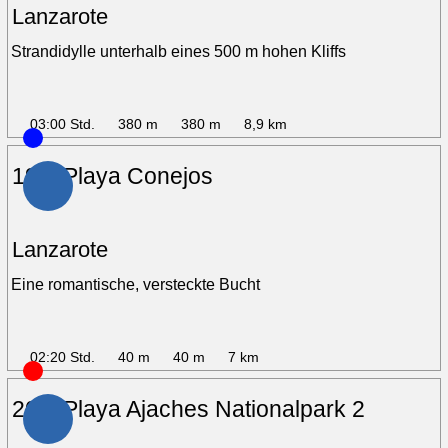
Lanzarote
Strandidylle unterhalb eines 500 m hohen Kliffs
03:00 Std.
380 m
380 m
8,9 km
19 – Playa Conejos
Lanzarote
Eine romantische, versteckte Bucht
02:20 Std.
40 m
40 m
7 km
20 – Playa Ajaches Nationalpark 2