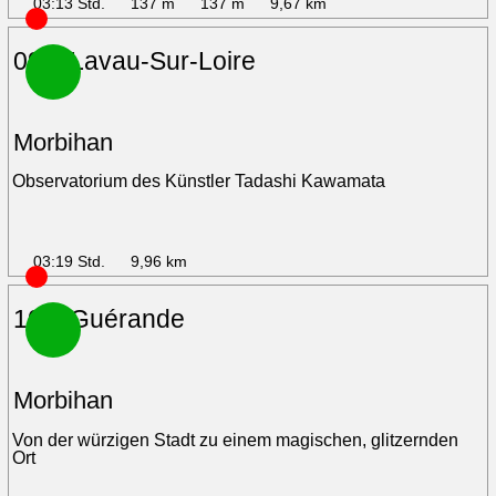
03:13 Std.
137 m
137 m
9,67 km
09 – Lavau-Sur-Loire
Morbihan
Observatorium des Künstler Tadashi Kawamata
03:19 Std.
9,96 km
10 – Guérande
Morbihan
Von der würzigen Stadt zu einem magischen, glitzernden
Ort