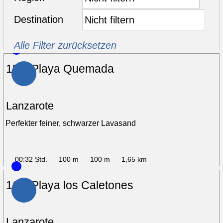
Destination
Alle Filter zurücksetzen
15 – Playa Quemada
Lanzarote
Perfekter feiner, schwarzer Lavasand
00:32 Std.
100 m
100 m
1,65 km
16 – Playa los Caletones
Lanzarote