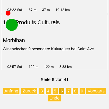
03:22 Std.
37 m
37 m
10,12 km
13 – Produits Culturels
Morbihan
Wir entdecken 9 besondere Kulturgüter bei Saint Avé
02:57 Std.
122 m
122 m
8,88 km
Seite 6 von 41
Anfang
Zurück
3
4
5
6
7
8
9
Vorwärts
Ende