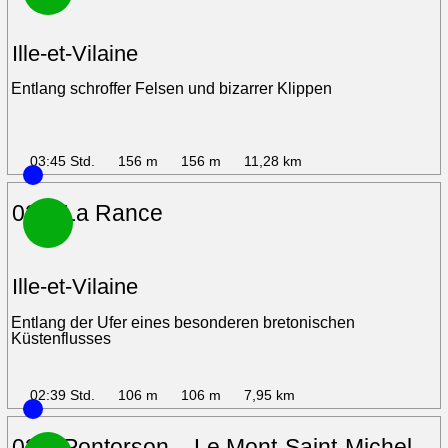
Ille-et-Vilaine
Entlang schroffer Felsen und bizarrer Klippen
03:45 Std.
156 m
156 m
11,28 km
02 – La Rance
Ille-et-Vilaine
Entlang der Ufer eines besonderen bretonischen
Küstenflusses
02:39 Std.
106 m
106 m
7,95 km
03 – Pontorson – Le Mont-Saint-Michel