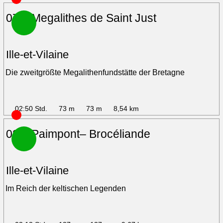
07 – Megalithes de Saint Just
Ille-et-Vilaine
Die zweitgrößte Megalithenfundstätte der Bretagne
02:50 Std.
73 m
73 m
8,54 km
08 – Paimpont– Brocéliande
Ille-et-Vilaine
Im Reich der keltischen Legenden