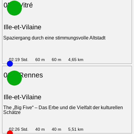
05 – Vitré
Ille-et-Vilaine
Spaziergang durch eine stimmungsvolle Altstadt
02:19 Std.
60 m
60 m
4,65 km
06 – Rennes
Ille-et-Vilaine
The „Big Five“ – Das Erbe und die Vielfalt der kulturellen
Schätze
02:26 Std.
40 m
40 m
5,51 km