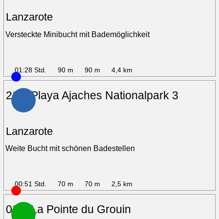
Lanzarote
Versteckte Minibucht mit Bademöglichkeit
01:28 Std.
90 m
90 m
4,4 km
21 – Playa Ajaches Nationalpark 3
Lanzarote
Weite Bucht mit schönen Badestellen
00:51 Std.
70 m
70 m
2,5 km
01 – La Pointe du Grouin