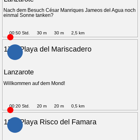
Nach dem Besuch César Manriques Jameos del Agua noch
einmal Sonne tanken?
00:50 Std.
30 m
30 m
2,5 km
17 – Playa del Mariscadero
Lanzarote
Willkommen auf dem Mond!
00:20 Std.
20 m
20 m
0,5 km
18 – Playa Risco del Famara