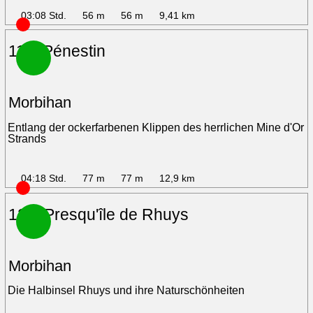
03:08 Std.
56 m
56 m
9,41 km
11 – Pénestin
Morbihan
Entlang der ockerfarbenen Klippen des herrlichen Mine d'Or
Strands
04:18 Std.
77 m
77 m
12,9 km
12 – Presqu'île de Rhuys
Morbihan
Die Halbinsel Rhuys und ihre Naturschönheiten